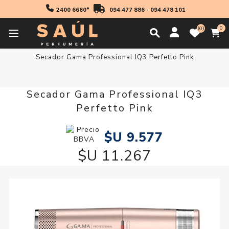
2400 6660*
094 477 886
-
094 478 101
0
0
Inicio
Accesorios
Accesorios Electricos
Secadores
Secador Gama Professional IQ3 Perfetto Pink
Secador Gama Professional IQ3
Perfetto Pink
$U 9.577
$U 11.267