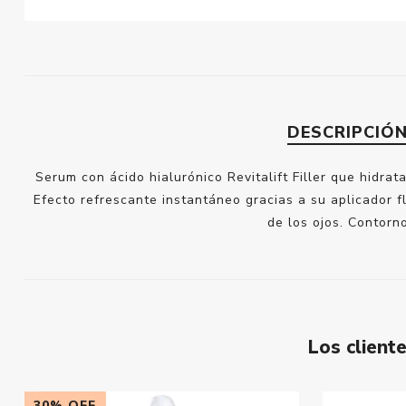
DESCRIPCIÓ
Serum con ácido hialurónico Revitalift Filler que hidrata
Efecto refrescante instantáneo gracias a su aplicador f
de los ojos. Contorn
Los clien
30% OFF