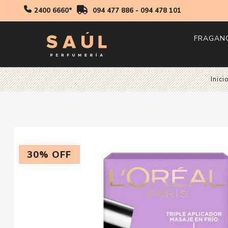
2400 6660*
094 477 886
-
094 478 101
FRAGAN
Hombr
Inici
Mujer
Niños
30% OFF