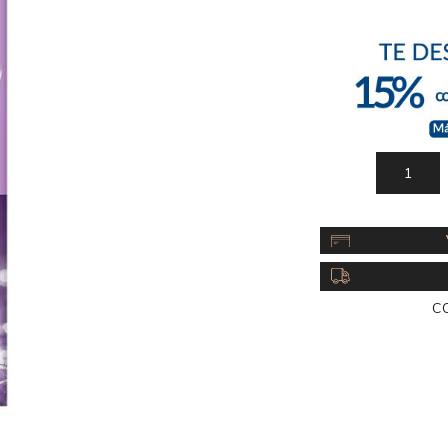
Acc
Cos
C