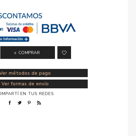
esorios para
metica
COMPRAR
Ver métodos de pago
Ver formas de envío
OMPARTÍ EN TUS REDES