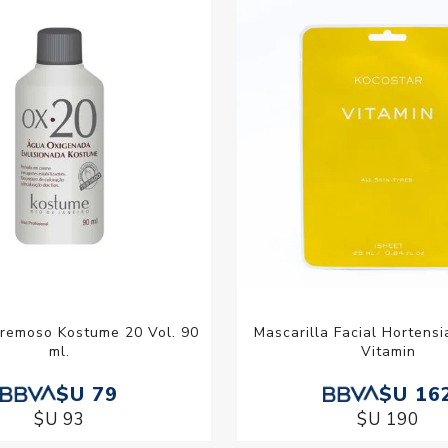
remoso Kostume 20 Vol. 90
Mascarilla Facial Hortens
ml.
Vitamin
$U 79
$U 16
$U 93
$U 190