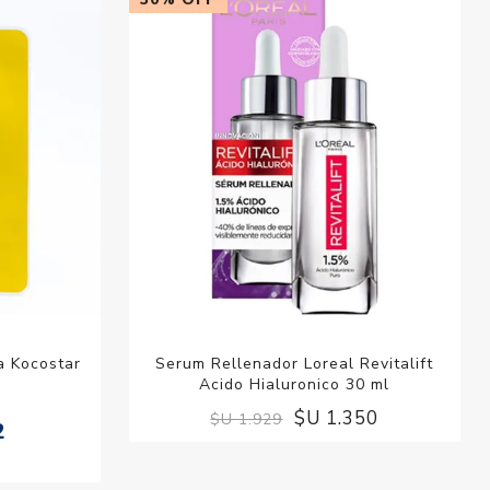
ia Kocostar
Serum Rellenador Loreal Revitalift
Acido Hialuronico 30 ml
$U 1.350
$U 1.929
2