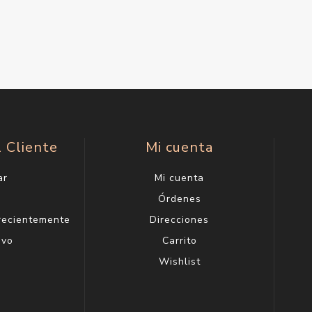
l Cliente
Mi cuenta
ar
Mi cuenta
g
Órdenes
 recientemente
Direcciones
evo
Carrito
Wishlist