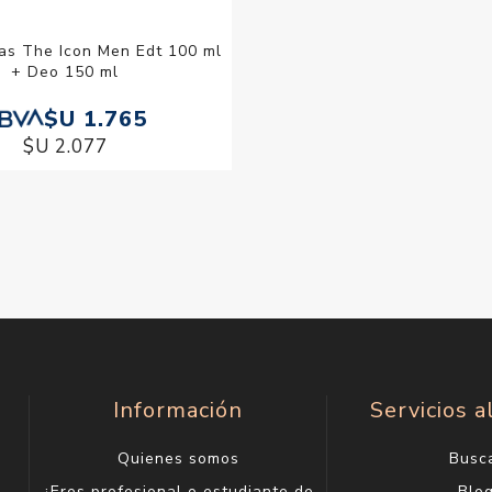
as The Icon Men Edt 100 ml
+ Deo 150 ml
$U 1.765
$U 2.077
Información
Servicios a
Quienes somos
Busc
¿Eres profesional o estudiante de
Blo