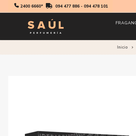
2400 6660*
094 477 886
-
094 478 101
FRAGAN
Inicio
Hombr
Mujer
Niños