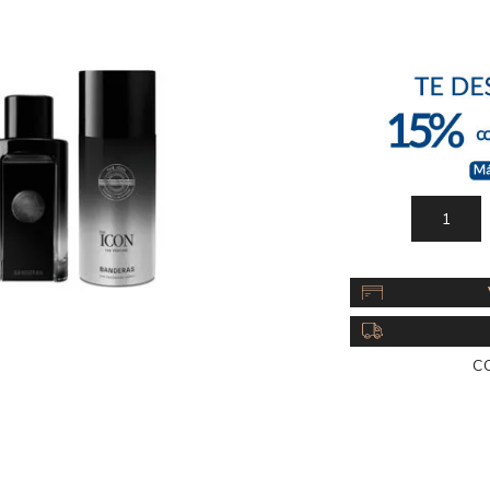
Acc
Cos
C