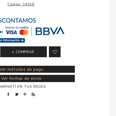
esorios para
Código:
14016
metica
COMPRAR
Ver métodos de pago
Ver formas de envío
OMPARTÍ EN TUS REDES