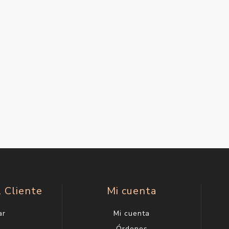
l Cliente
Mi cuenta
ar
Mi cuenta
g
Órdenes