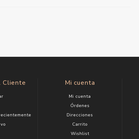
l Cliente
Mi cuenta
ar
Mi cuenta
g
Órdenes
 recientemente
Direcciones
evo
Carrito
Wishlist