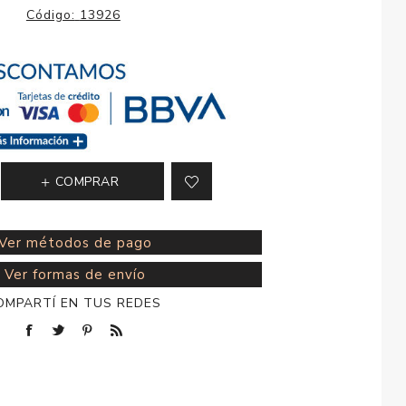
esorios para
Código:
13926
metica
COMPRAR
Ver métodos de pago
Ver formas de envío
OMPARTÍ EN TUS REDES