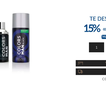
Acc
Cos
C