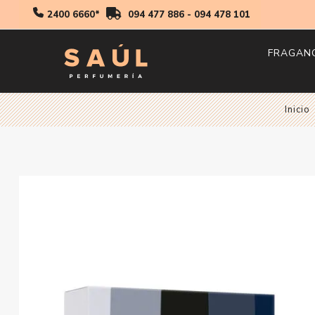
2400 6660*
094 477 886
-
094 478 101
FRAGAN
Hombr
Inicio
Mujer
Niños