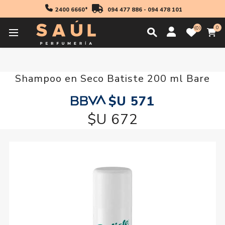
2400 6660*
094 477 886
-
094 478 101
0
0
Inicio
Cabello
Shampoo en Seco Batiste 200 ml Bare
Shampoo en Seco Batiste 200 ml Bare
$U 571
$U 672