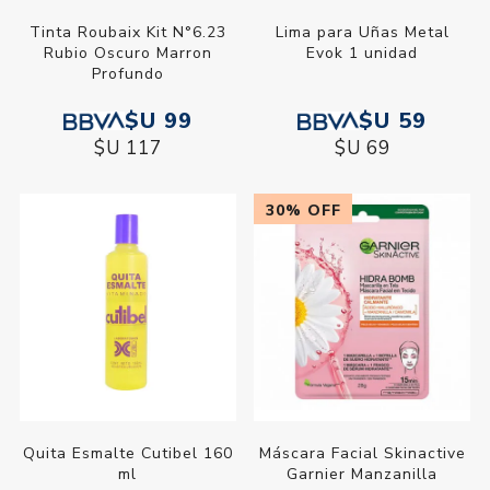
Tinta Roubaix Kit N°6.23
Lima para Uñas Metal
Rubio Oscuro Marron
Evok 1 unidad
Profundo
$U 99
$U 59
$U 117
$U 69
30% OFF
Quita Esmalte Cutibel 160
Máscara Facial Skinactive
ml
Garnier Manzanilla