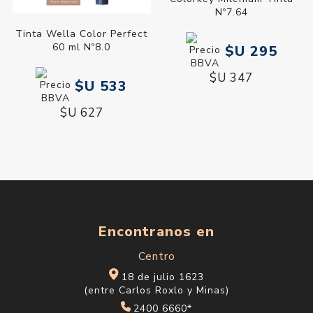
Nº7.64
Tinta Wella Color Perfect
60 ml Nº8.0
$U 295
$U 347
$U 533
$U 627
Encontranos en
Centro
18 de julio 1623
(entre Carlos Roxlo y Minas)
2400 6660*