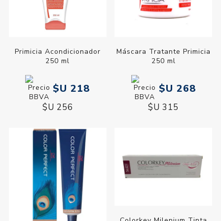
Primicia Acondicionador
Máscara Tratante Primicia
250 ml
250 ml
$U 218
$U 268
$U 256
$U 315
Colorkey Milenium Tinta