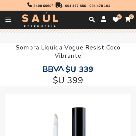
2400 6660*
094 477 886
-
094 478 101
0
0
Inicio
20 off
Sombra Liquida Vogue Resist Coco Vibrante
Sombra Liquida Vogue Resist Coco
Vibrante
$U 339
$U 399