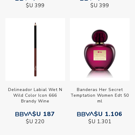
$U 399
$U 399
Delineador Labial Wet N
Banderas Her Secret
Wild Color Icon 666
Temptation Women Edt 50
Brandy Wine
ml
$U 187
$U 1.106
$U 220
$U 1.301