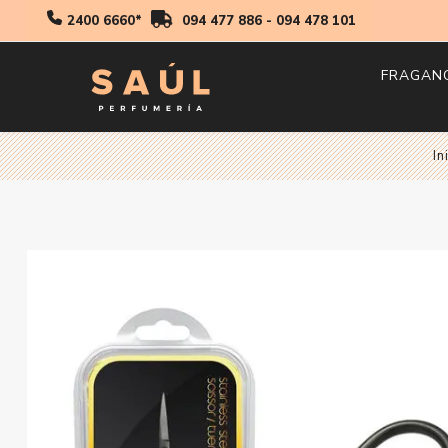
2400 6660*
094 477 886
-
094 478 101
FRAGAN
Hombr
In
Mujer
Niños