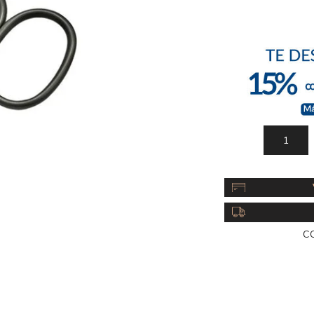
Acc
Cos
C