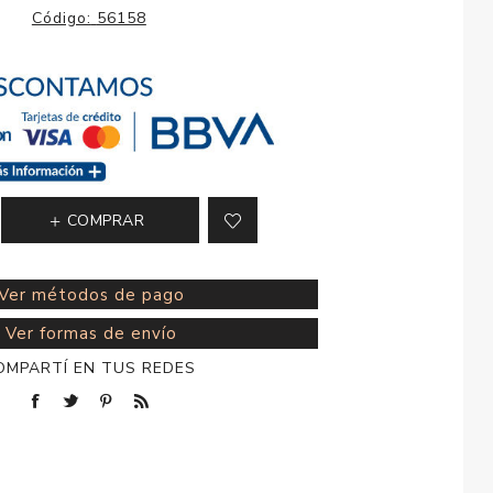
esorios para
Código:
56158
metica
COMPRAR
Ver métodos de pago
Ver formas de envío
OMPARTÍ EN TUS REDES