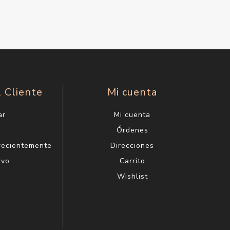
l Cliente
Mi cuenta
ar
Mi cuenta
g
Órdenes
 recientemente
Direcciones
evo
Carrito
Wishlist