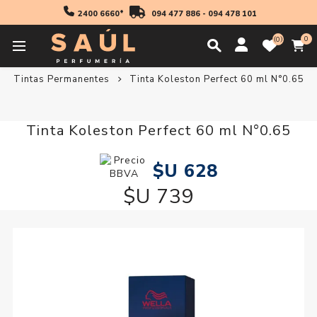
2400 6660*
094 477 886
-
094 478 101
0
0
Inicio
Profesionales
Coloración
Tintas Permanentes
Tinta Koleston Perfect 60 ml N°0.65
Tinta Koleston Perfect 60 ml N°0.65
$U 628
$U 739