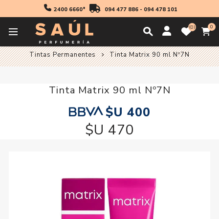
2400 6660*
094 477 886
-
094 478 101
0
0
Inicio
Profesionales
Coloración
Tintas Permanentes
Tinta Matrix 90 ml Nº7N
Tinta Matrix 90 ml Nº7N
$U 400
$U 470