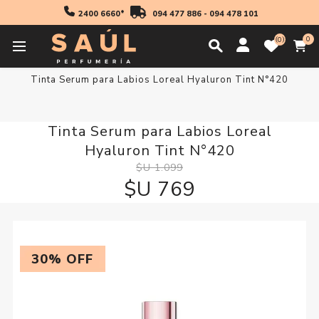
2400 6660*
094 477 886
-
094 478 101
0
0
Inicio
Maquillaje
Tinta Serum para Labios Loreal Hyaluron Tint N°420
Tinta Serum para Labios Loreal
Hyaluron Tint N°420
$U 1.099
$U 769
30% OFF