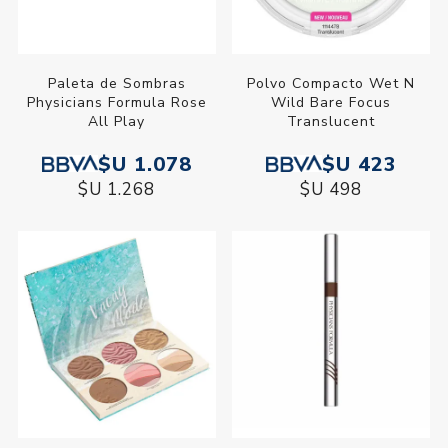
Paleta de Sombras
Polvo Compacto Wet N
Physicians Formula Rose
Wild Bare Focus
All Play
Translucent
$U 1.078
$U 423
$U 1.268
$U 498