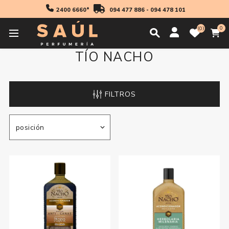
2400 6660*
094 477 886
-
094 478 101
0
0
TÍO NACHO
FILTROS