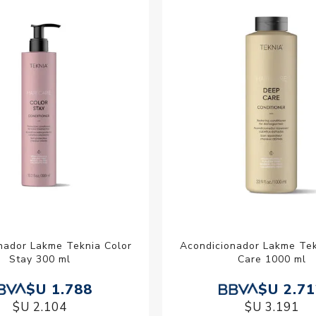
Acc
Cos
nador Lakme Teknia Color
Acondicionador Lakme Te
Stay 300 ml
Care 1000 ml
$U 1.788
$U 2.7
$U 2.104
$U 3.191