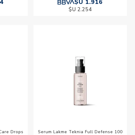
04
$U 1.916
$U 2.254
Care Drops
Serum Lakme Teknia Full Defense 100