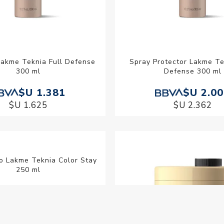
akme Teknia Full Defense
Spray Protector Lakme Te
300 ml
Defense 300 ml
$U 1.381
$U 2.0
$U 1.625
$U 2.362
o Lakme Teknia Color Stay
250 ml
$U 2.326
$U 2.736