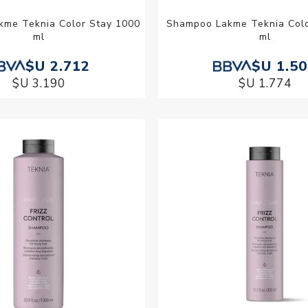
me Teknia Color Stay 1000
Shampoo Lakme Teknia Colo
ml
ml
$U 2.712
$U 1.5
$U 3.190
$U 1.774