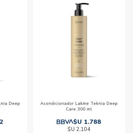
esorios para
metica
knia Deep
Acondicionador Lakme Teknia Deep
Care 300 ml
12
$U 1.788
$U 2.104