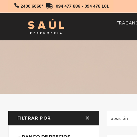
2400 6660*
094 477 886
-
094 478 101
FRAGAN
Hombr
Mujer
Niños
FILTRAR POR