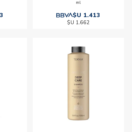
ml
13
$U 1.413
$U 1.662