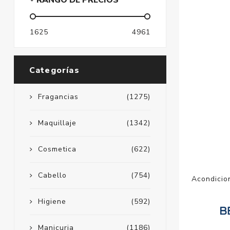
RANGO DE PRECIOS
1625
4961
Categorías
Fragancias
(1275)
Maquillaje
(1342)
Cosmetica
(622)
Cabello
(754)
Acondicio
Higiene
(592)
Manicuria
(1186)