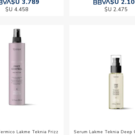
$U 3.789
$U 2.1
$U 4.458
$U 2.475
Termico Lakme Teknia Frizz
Serum Lakme Teknia Deep 