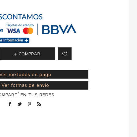
esorios para
metica
COMPRAR
Ver métodos de pago
Ver formas de envío
OMPARTÍ EN TUS REDES