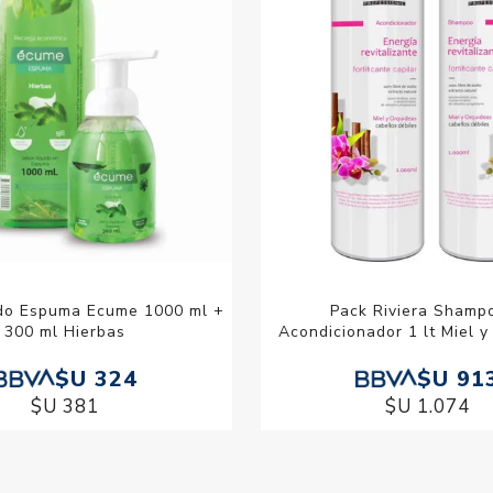
ido Espuma Ecume 1000 ml +
Pack Riviera Shamp
300 ml Hierbas
Acondicionador 1 lt Miel 
$U 324
$U 91
$U 381
$U 1.074