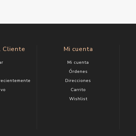
l Cliente
Mi cuenta
ar
Mi cuenta
g
Órdenes
 recientemente
Direcciones
evo
Carrito
Wishlist