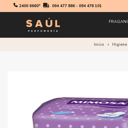
2400 6660*
094 477 886
-
094 478 101
FRAGAN
Inicio
Higiene
Hombr
Mujer
Niños