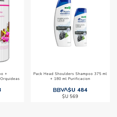
oo +
Pack Head Shoulders Shampoo 375 ml
y Orquideas
+ 180 ml Purificacion
3
$U 484
$U 569