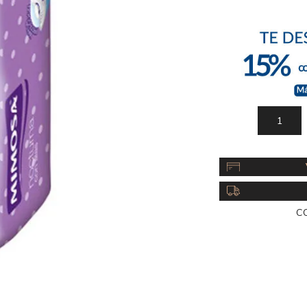
Acc
Cos
C