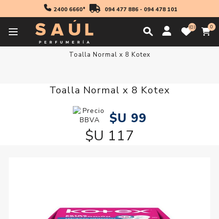
2400 6660*
094 477 886
-
094 478 101
0
0
Inicio
Higiene
Accesorios
Absorbentes
Toalla Normal x 8 Kotex
Toalla Normal x 8 Kotex
$U 99
$U 117