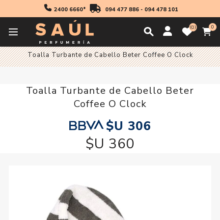
2400 6660*
094 477 886
-
094 478 101
0
0
Inicio
Maquillaje
Rostro
Accesorios para Rostro
Toalla Turbante de Cabello Beter Coffee O Clock
Toalla Turbante de Cabello Beter
Coffee O Clock
$U 306
$U 360