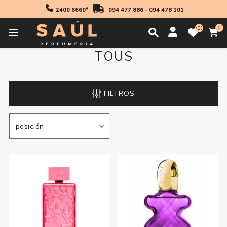
2400 6660*
094 477 886
-
094 478 101
0
0
TOUS
FILTROS