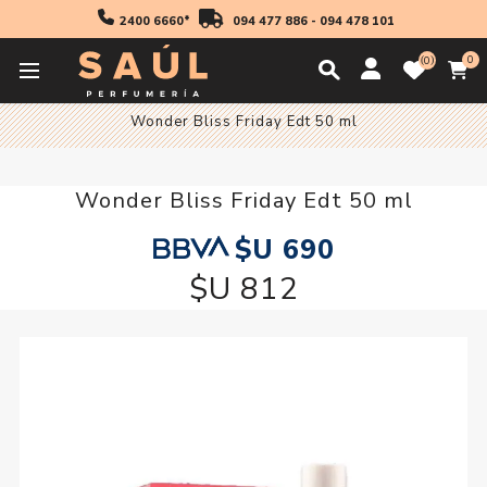
2400 6660*
094 477 886
-
094 478 101
0
0
Inicio
Fragancias
Mujer
Perfumes Mujer
Wonder Bliss Friday Edt 50 ml
Wonder Bliss Friday Edt 50 ml
$U 690
$U 812