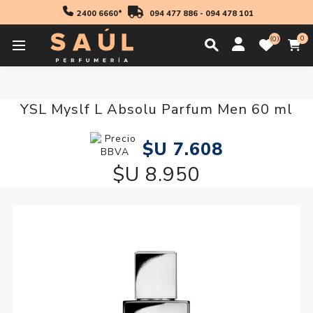
2400 6660*
094 477 886
-
094 478 101
0
0
Inicio
Regalos
YSL Myslf L Absolu Parfum Men 60 ml
YSL Myslf L Absolu Parfum Men 60 ml
$U 7.608
$U 8.950