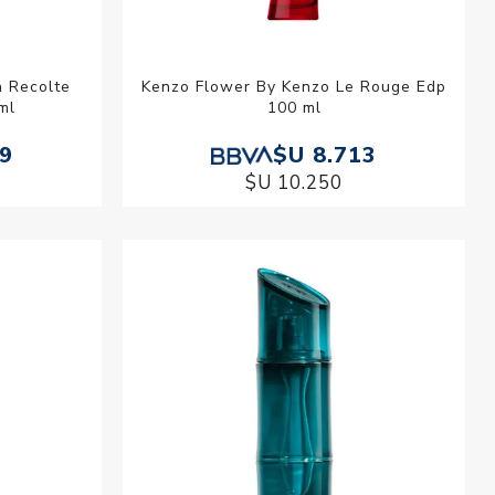
a Recolte
Kenzo Flower By Kenzo Le Rouge Edp
ml
100 ml
89
$U 8.713
$U 10.250