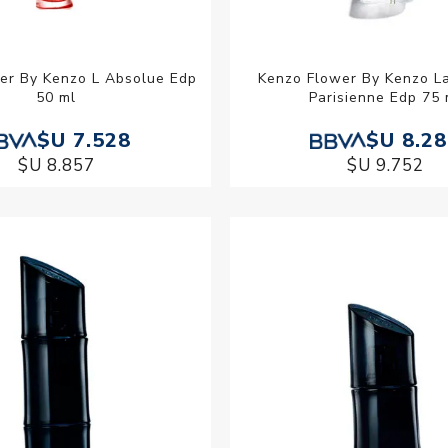
er By Kenzo L Absolue Edp
Kenzo Flower By Kenzo L
50 ml
Parisienne Edp 75 
$U 7.528
$U 8.2
$U 8.857
$U 9.752