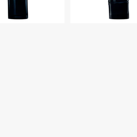
o Homme Edp 110 ml
Kenzo Homme Edp 6
$U 8.289
$U 6.6
$U 9.752
$U 7.862
zo Homme Edt 60 ml
Kenzo Homme Indigo Edp
$U 5.414
$U 8.036
$U 6.369
$U 9.454