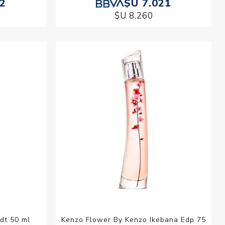
82
$U 7.021
$U 8.260
dt 50 ml
Kenzo Flower By Kenzo Ikebana Edp 75