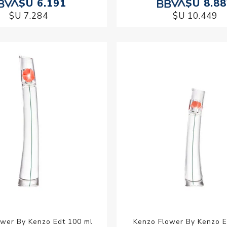
$U 6.191
$U 8.8
$U 7.284
$U 10.449
ower By Kenzo Edt 100 ml
Kenzo Flower By Kenzo E