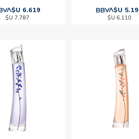
$U 6.619
$U 5.1
$U 7.787
$U 6.110