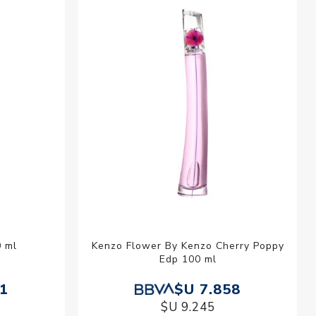
esorios para
metica
 ml
Kenzo Flower By Kenzo Cherry Poppy
Edp 100 ml
21
$U 7.858
$U 9.245