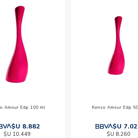
Acc
Cos
o Amour Edp 100 ml
Kenzo Amour Edp 50
$U 8.882
$U 7.0
$U 10.449
$U 8.260