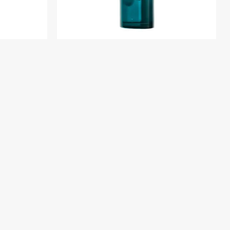
0 ml
Kenzo Homme Edt 110 ml
83
$U 7.021
$U 8.260
 110 ml
Kenzo Homme Intense Edt 110 ml
$U 8.036
$U 9.454