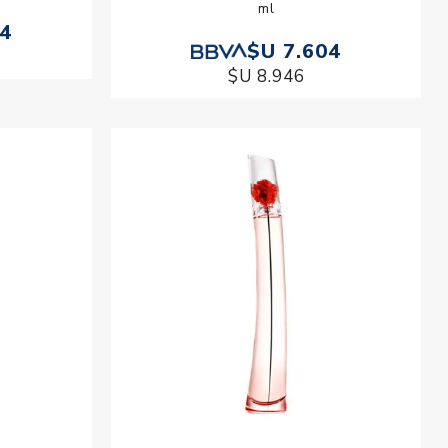
ml
94
$U 7.604
$U 8.946