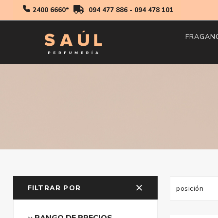
2400 6660*
094 477 886
-
094 478 101
FRAGAN
Hombr
Mujer
Niños
FILTRAR POR