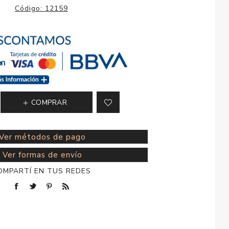
esorios para
Código:
12159
metica
COMPRAR
Ver métodos de pago
Ver formas de envío
OMPARTÍ EN TUS REDES