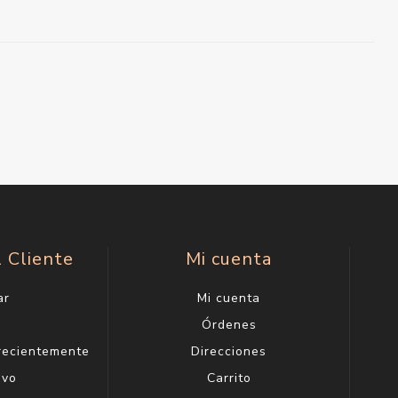
l Cliente
Mi cuenta
ar
Mi cuenta
g
Órdenes
 recientemente
Direcciones
evo
Carrito