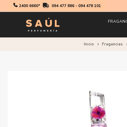
2400 6660*
094 477 886
-
094 478 101
FRAGAN
Inicio
Fragancias
Hombr
Mujer
Niños