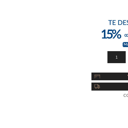
Acc
Cos
C