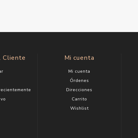
l Cliente
Mi cuenta
ar
Mi cuenta
g
Órdenes
 recientemente
Direcciones
evo
Carrito
Wishlist