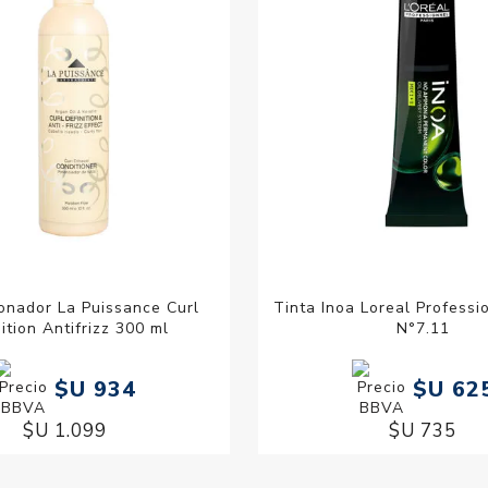
onador La Puissance Curl
Tinta Inoa Loreal Professi
ition Antifrizz 300 ml
N°7.11
$U 934
$U 62
$U 1.099
$U 735