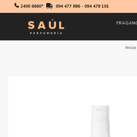
2400 6660*
094 477 886
-
094 478 101
FRAGAN
Hombr
Inicio
Mujer
Niños