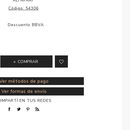
ALFAPARF
esorios para
Código:
54306
metica
COMPRAR
Ver métodos de pago
Ver formas de envío
OMPARTÍ EN TUS REDES