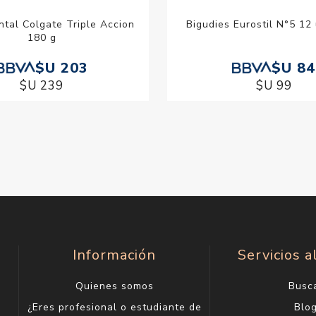
tal Colgate Triple Accion
Bigudies Eurostil N°5 12
180 g
$U 203
$U 84
$U 239
$U 99
Información
Servicios a
Quienes somos
Busc
¿Eres profesional o estudiante de
Blo