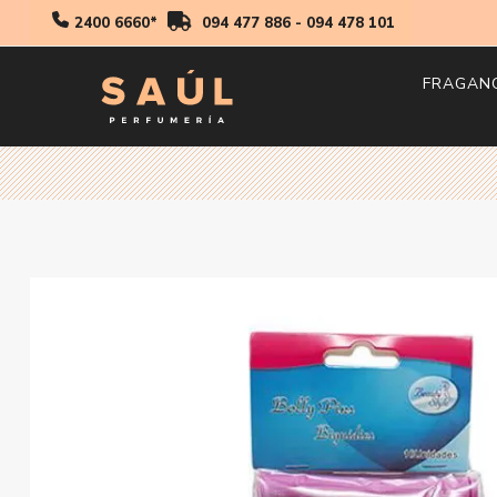
2400 6660*
094 477 886
-
094 478 101
FRAGAN
Hombr
Mujer
Niños