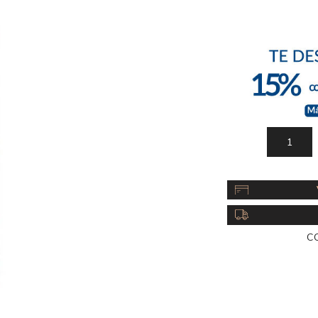
Acc
Cos
C