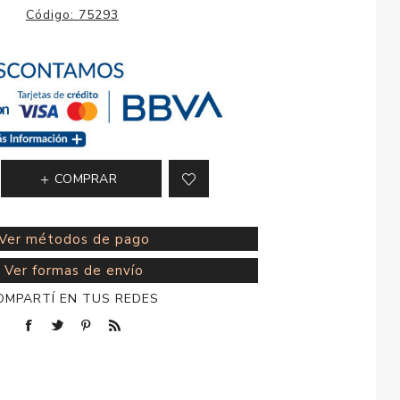
esorios para
Código:
75293
metica
COMPRAR
Ver métodos de pago
Ver formas de envío
OMPARTÍ EN TUS REDES