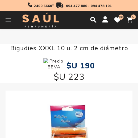
2400 6660*
094 477 886
-
094 478 101
0
0
Inicio
Accesorios
Bigudies XXXL 10 u. 2 cm de diámetro
Bigudies XXXL 10 u. 2 cm de diámetro
$U 190
$U 223