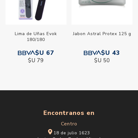
Lima de Uñas Evok
Jabon Astral Protex 125 g
180/180
$U 67
$U 43
$U 79
$U 50
Encontranos en
Centro
18 de julio 1623