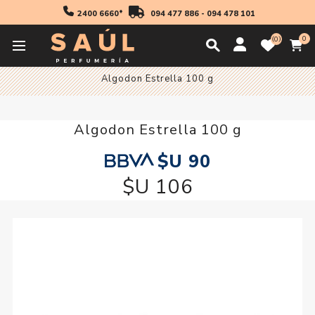
2400 6660*
094 477 886
-
094 478 101
0
0
Inicio
Higiene
Accesorios
Algodon Y Cotonetes
Algodon Estrella 100 g
Algodon Estrella 100 g
$U 90
$U 106