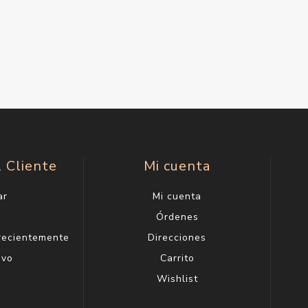
l Cliente
Mi cuenta
ar
Mi cuenta
g
Órdenes
 recientemente
Direcciones
evo
Carrito
Wishlist