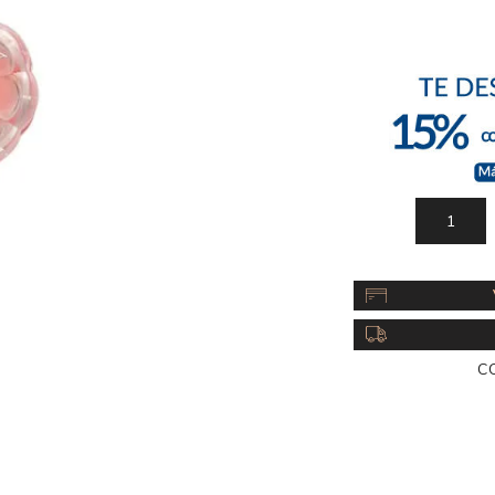
Acc
Cos
C