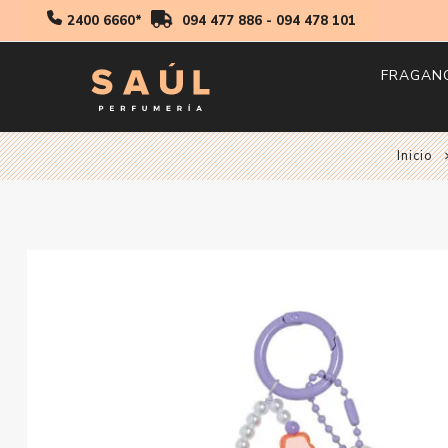
2400 6660*
094 477 886
-
094 478 101
FRAGAN
Hombr
Inicio
Mujer
Niños