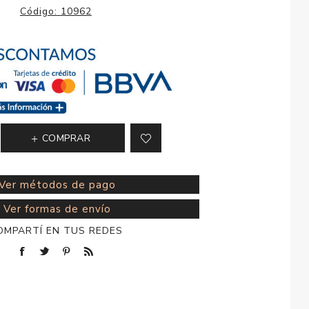
esorios para
Código:
10962
metica
COMPRAR
Ver métodos de pago
Ver formas de envío
OMPARTÍ EN TUS REDES