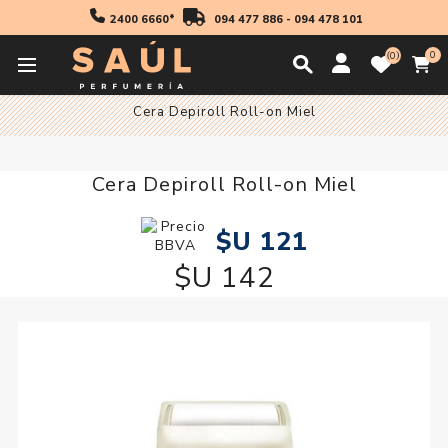
2400 6660*
094 477 886
-
094 478 101
0
0
Inicio
Higiene
Depilación
Ceras
Cera Depiroll Roll-on Miel
Cera Depiroll Roll-on Miel
$U 121
$U 142