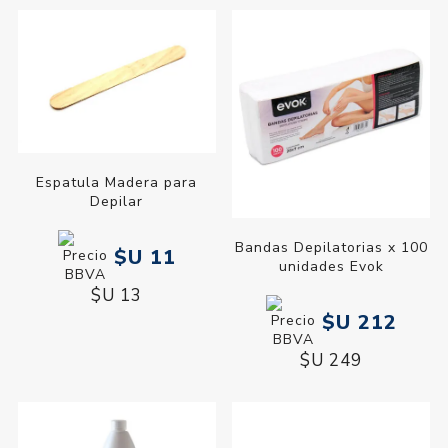
Espatula Madera para
Depilar
Bandas Depilatorias x 100
$U 11
unidades Evok
$U 13
$U 212
$U 249