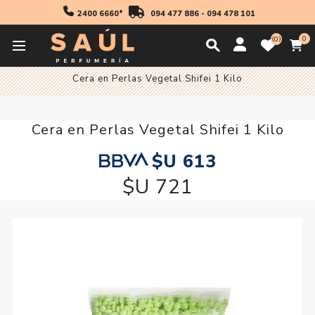
2400 6660*
094 477 886
-
094 478 101
0
0
Inicio
Higiene
Depilación
Ceras
Cera en Perlas Vegetal Shifei 1 Kilo
Cera en Perlas Vegetal Shifei 1 Kilo
$U 613
$U 721