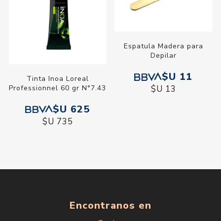
Espatula Madera para
Depilar
$U 11
Tinta Inoa Loreal
Professionnel 60 gr N°7.43
$U 13
$U 625
$U 735
Encontranos en