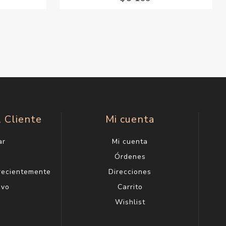
l Cliente
Mi cuenta
ar
Mi cuenta
g
Órdenes
 recientemente
Direcciones
evo
Carrito
Wishlist