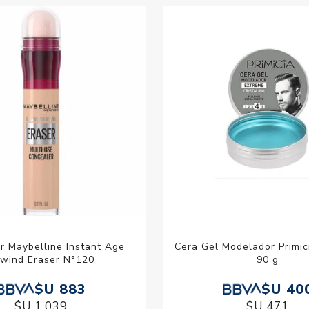
r Maybelline Instant Age
Cera Gel Modelador Primic
wind Eraser N°120
90 g
$U 883
$U 40
$U 1.039
$U 471