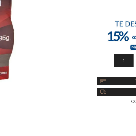
Acc
Cos
C