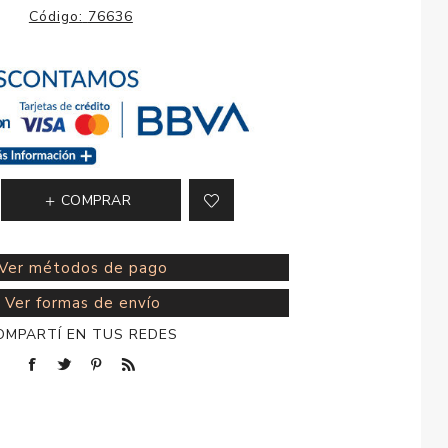
esorios para
Código:
76636
metica
COMPRAR
Ver métodos de pago
Ver formas de envío
OMPARTÍ EN TUS REDES