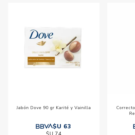
Jabón Dove 90 gr Karité y Vainilla
Correcto
Re
$U 63
$U 74