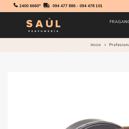
2400 6660*
094 477 886
-
094 478 101
FRAGAN
Inicio
Profesion
Hombr
Mujer
Niños