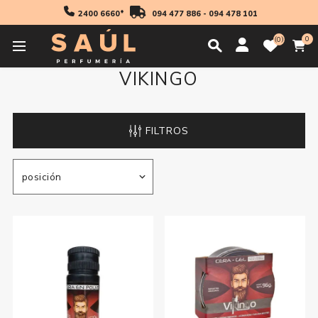
2400 6660*
094 477 886
-
094 478 101
0
0
VIKINGO
FILTROS