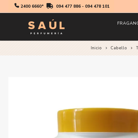
2400 6660*
094 477 886
-
094 478 101
FRAGAN
Inicio
Cabello
Hombr
Mujer
Niños