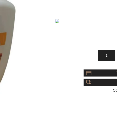
Acc
Cos
C