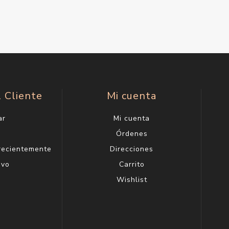
l Cliente
Mi cuenta
ar
Mi cuenta
g
Órdenes
 recientemente
Direcciones
evo
Carrito
Wishlist