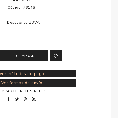
GUISSENY
esorios para
Código:
76146
metica
COMPRAR
Ver métodos de pago
Ver formas de envío
OMPARTÍ EN TUS REDES