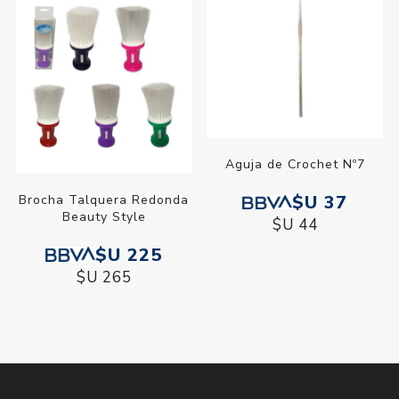
Aguja de Crochet Nº7
$U 37
Brocha Talquera Redonda
Beauty Style
$U 44
$U 225
$U 265