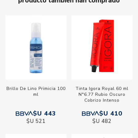
producto también han comprado
Brillo De Lino Primicia 100
Tinta Igora Royal 60 ml
ml
N°6.77 Rubio Oscuro
Cobrizo Intenso
$U 443
$U 410
$U 521
$U 482