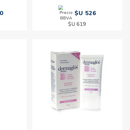
70
$U 526
$U 619