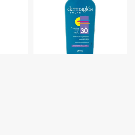
Efecto Seco
Protector Solar Dermaglos Fps 30 250
ml
8
$U 1.076
$U 1.266