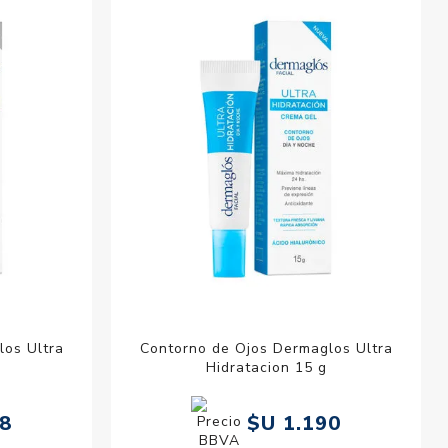
esorios para
metica
los Ultra
Contorno de Ojos Dermaglos Ultra
Hidratacion 15 g
28
$U 1.190