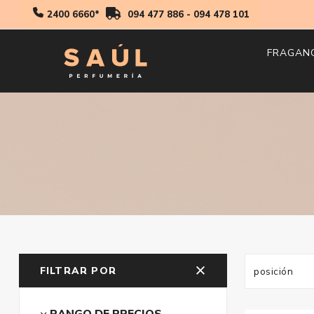
2400 6660*
094 477 886
-
094 478 101
FRAGAN
Hombr
Mujer
Niños
FILTRAR POR