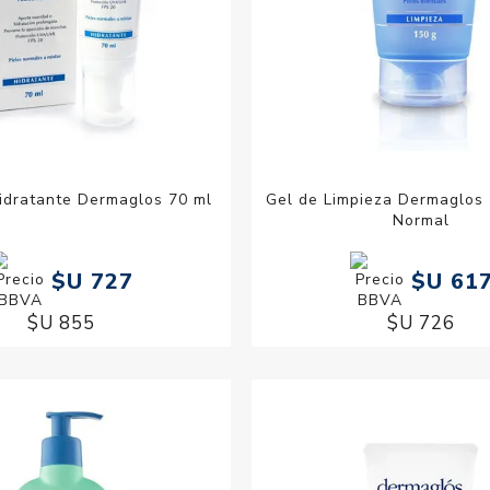
idratante Dermaglos 70 ml
Gel de Limpieza Dermaglos 
Normal
$U 727
$U 61
$U 855
$U 726