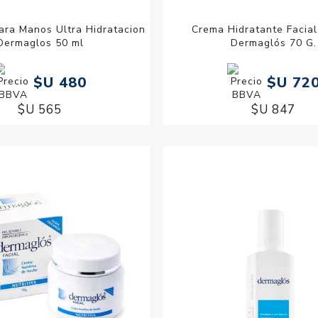
ara Manos Ultra Hidratacion
Crema Hidratante Facial
Dermaglos 50 ml
Dermaglós 70 G.
$U 480
$U 72
$U 565
$U 847