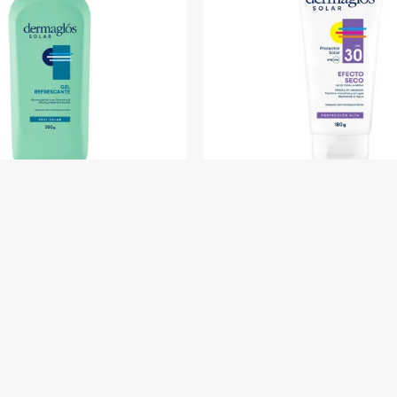
olar Refrescante Dermaglos
Protector Solar Dermaglos 
300 g
FPS 30 180 g
$U 683
$U 91
$U 803
$U 1.080