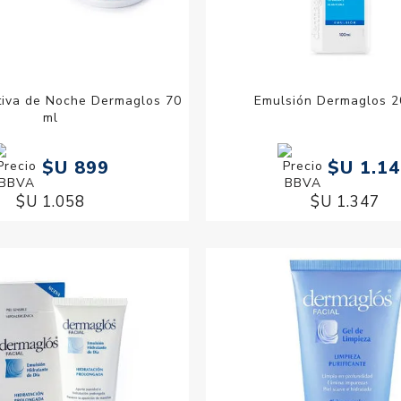
tiva de Noche Dermaglos 70
Emulsión Dermaglos 2
ml
$U 899
$U 1.1
$U 1.058
$U 1.347