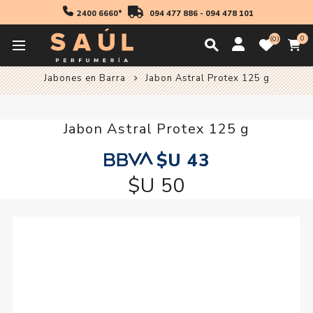
2400 6660*
094 477 886
-
094 478 101
0
0
Inicio
Higiene
Geles Jabones y Esponjas
Jabones en Barra
Jabon Astral Protex 125 g
Jabon Astral Protex 125 g
$U 43
$U 50