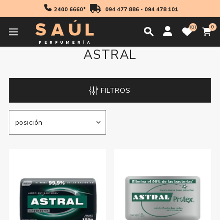
2400 6660*
094 477 886
-
094 478 101
0
0
ASTRAL
FILTROS