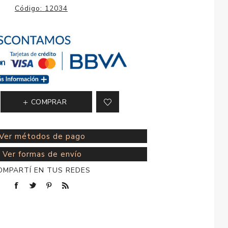
esorios para
Código:
12034
metica
COMPRAR
Ver métodos de pago
Ver formas de envío
OMPARTÍ EN TUS REDES