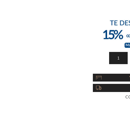
Acc
Cos
C