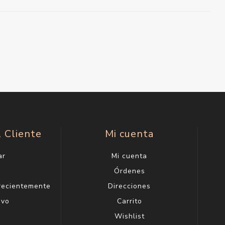
l Cliente
Mi cuenta
ar
Mi cuenta
g
Órdenes
 recientemente
Direcciones
evo
Carrito
Wishlist