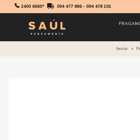
2400 6660*
094 477 886
-
094 478 101
FRAGAN
Inicio
Hombr
F
Mujer
Niños