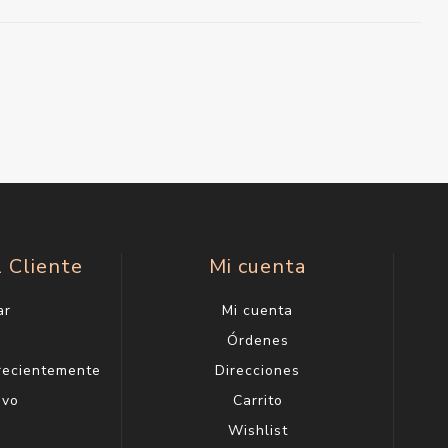
l Cliente
Mi cuenta
ar
Mi cuenta
g
Órdenes
 recientemente
Direcciones
evo
Carrito
Wishlist