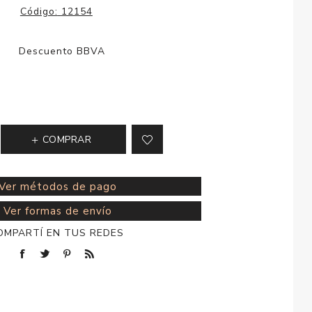
esorios para
Código:
12154
metica
COMPRAR
Ver métodos de pago
Ver formas de envío
OMPARTÍ EN TUS REDES