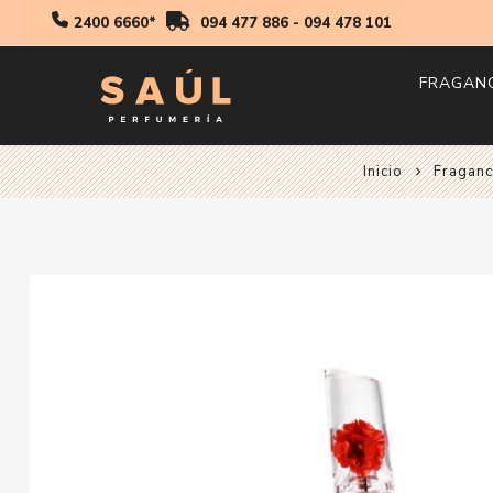
2400 6660*
094 477 886
-
094 478 101
FRAGAN
Inicio
Fraganc
Hombr
Mujer
Niños