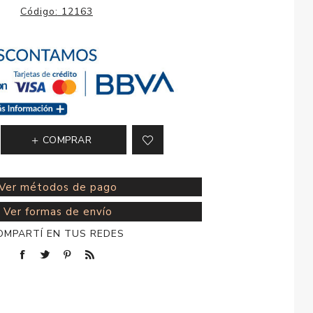
esorios para
Código:
12163
metica
COMPRAR
Ver métodos de pago
Ver formas de envío
OMPARTÍ EN TUS REDES