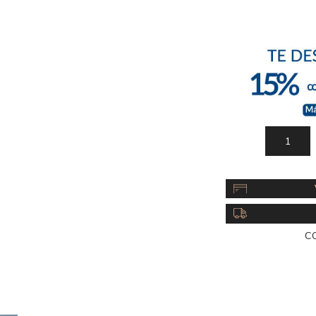
Acc
Cos
C