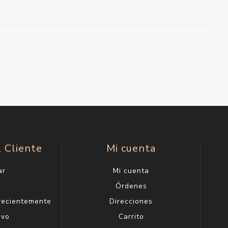
l Cliente
Mi cuenta
ar
Mi cuenta
g
Órdenes
 recientemente
Direcciones
evo
Carrito