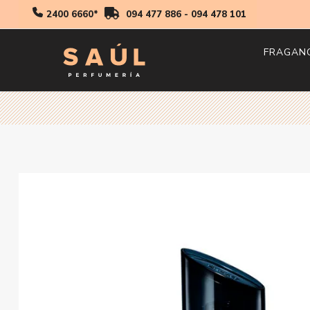
2400 6660*
094 477 886
-
094 478 101
FRAGAN
Hombr
Mujer
Niños