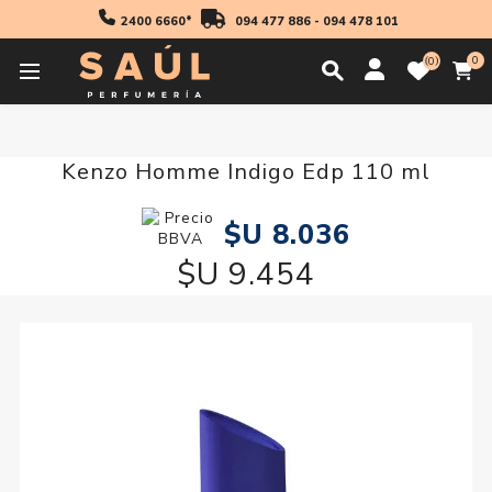
2400 6660*
094 477 886
-
094 478 101
0
0
Inicio
Regalos
Kenzo Homme Indigo Edp 110 ml
Kenzo Homme Indigo Edp 110 ml
$U 8.036
$U 9.454