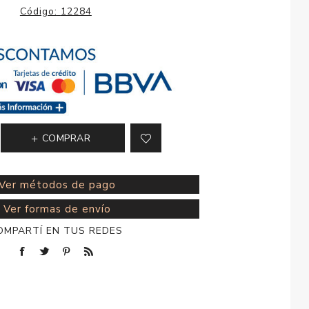
esorios para
Código:
12284
metica
COMPRAR
Ver métodos de pago
Ver formas de envío
OMPARTÍ EN TUS REDES