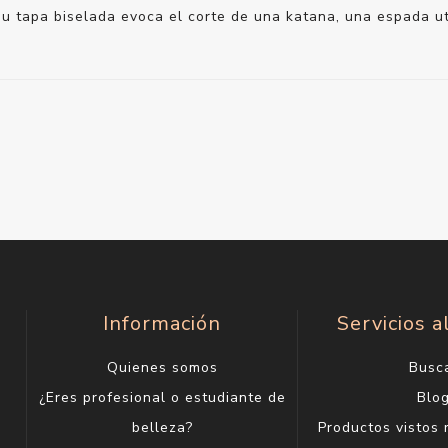
Su tapa biselada evoca el corte de una katana, una espada ut
Información
Servicios a
Quienes somos
Busc
¿Eres profesional o estudiante de
Blo
belleza?
Productos vistos