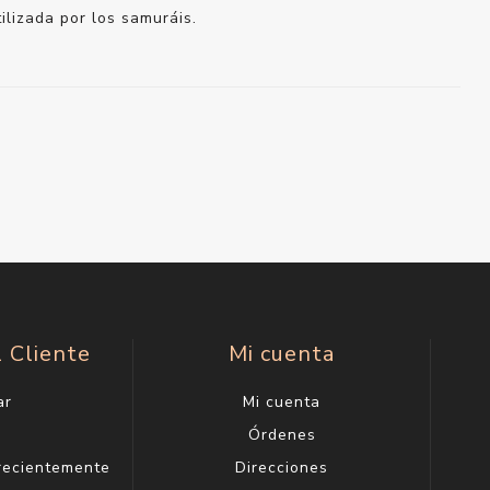
ilizada por los samuráis.
l Cliente
Mi cuenta
ar
Mi cuenta
g
Órdenes
 recientemente
Direcciones