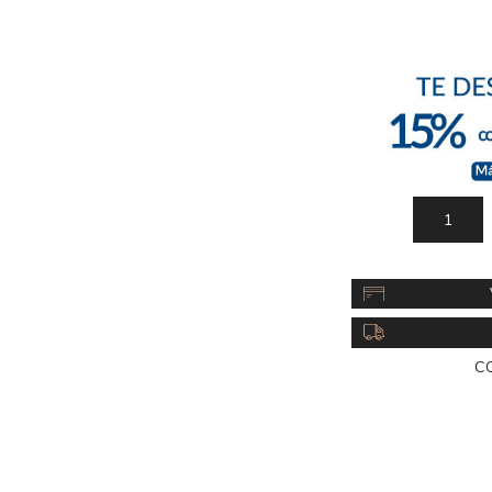
Acc
Cos
C