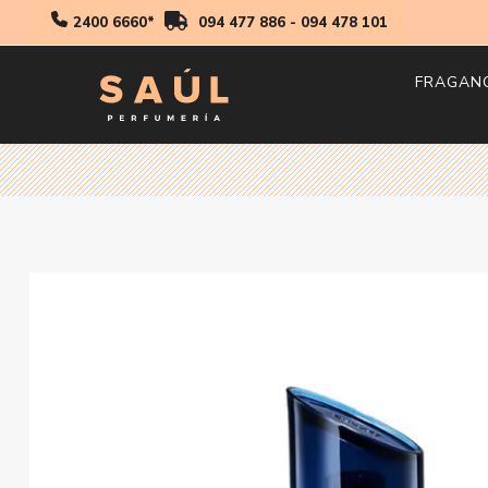
2400 6660*
094 477 886
-
094 478 101
FRAGAN
Hombr
Mujer
Niños