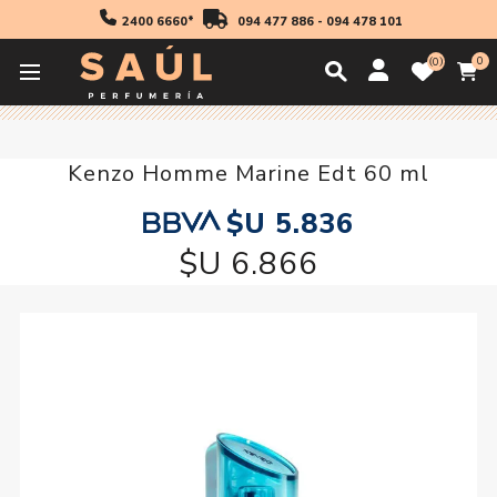
2400 6660*
094 477 886
-
094 478 101
0
0
Inicio
Regalos
Kenzo Homme Marine Edt 60 ml
Kenzo Homme Marine Edt 60 ml
$U 5.836
$U 6.866