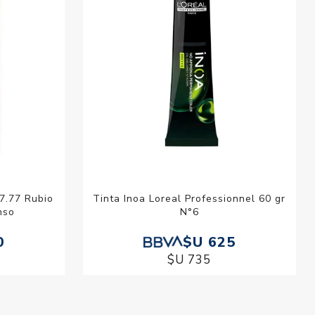
°7.77 Rubio
Tinta Inoa Loreal Professionnel 60 gr
nso
N°6
0
$U 625
$U 735