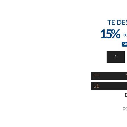
Acc
Cos
D
C