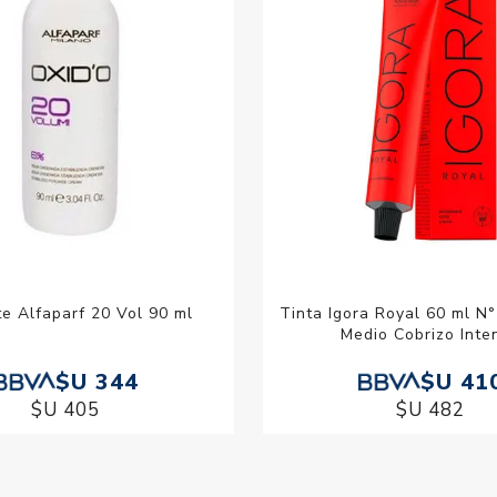
e Alfaparf 20 Vol 90 ml
Tinta Igora Royal 60 ml N
Medio Cobrizo Inte
$U 344
$U 41
$U 405
$U 482