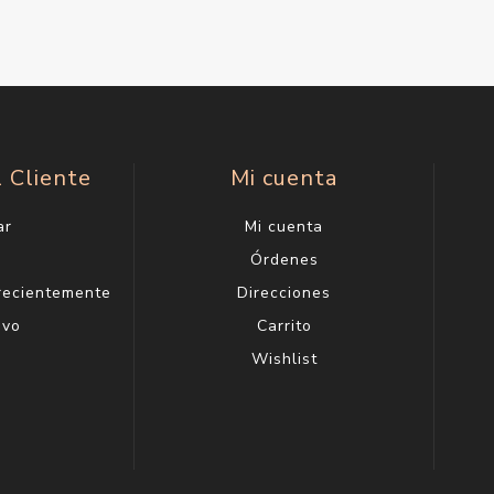
l Cliente
Mi cuenta
ar
Mi cuenta
g
Órdenes
 recientemente
Direcciones
evo
Carrito
Wishlist