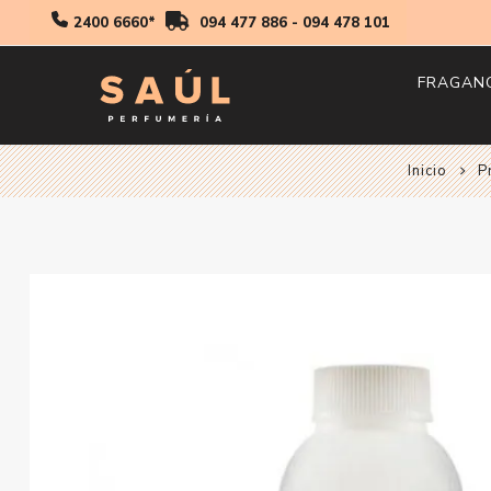
2400 6660*
094 477 886
-
094 478 101
FRAGAN
Inicio
Hombr
P
Mujer
Niños