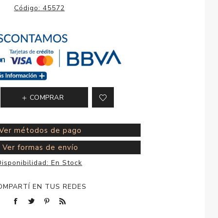
esorios para
Código:
45572
metica
COMPRAR
Ver métodos de pago
Ver formas de envío
isponibilidad:
En Stock
OMPARTÍ EN TUS REDES