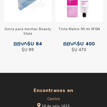
Gorra para mechas Beauty
Tinta Matrix 90 ml Nº6N
Style
$U 84
$U 400
$U 99
$U 470
Encontranos en
Centro
18 de julio 1623