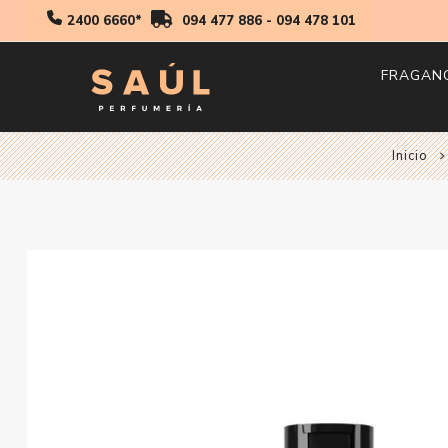
2400 6660*
094 477 886
-
094 478 101
FRAGAN
Inicio
Hombr
Mujer
Niños