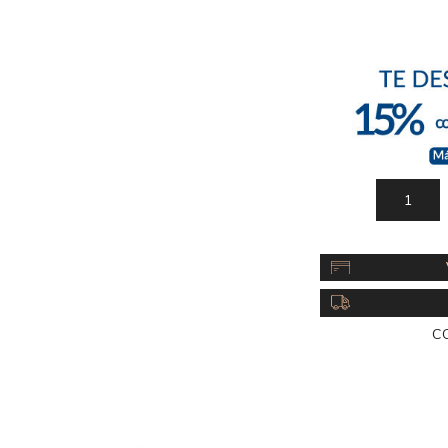
Acc
Cos
C