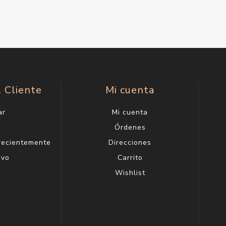
l Cliente
Mi cuenta
ar
Mi cuenta
g
Órdenes
 recientemente
Direcciones
evo
Carrito
Wishlist