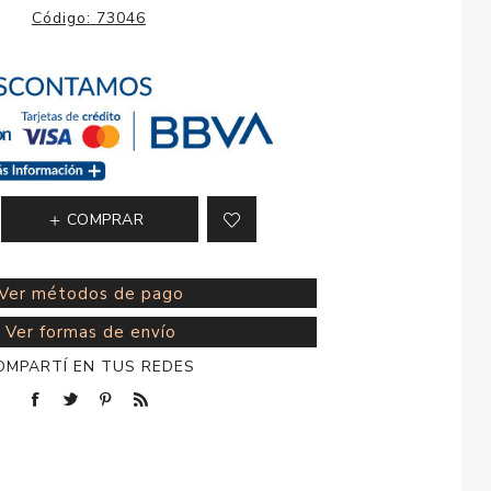
esorios para
Código:
73046
metica
COMPRAR
Ver métodos de pago
Ver formas de envío
OMPARTÍ EN TUS REDES