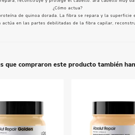
, repara, reconstruye y protege el cabello. ara cabello muy da
¿Cómo actua?
 proteína de quinoa dorada. La fibra se repara y la superficie
actúa en las partes debilitadas de la fibra capilar, reconstr
tes que compraron este producto también ha