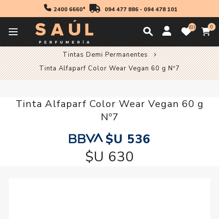
2400 6660*
094 477 886
-
094 478 101
0
0
Inicio
Profesionales
Coloración
Tintas Demi Permanentes
Tinta Alfaparf Color Wear Vegan 60 g Nº7
Tinta Alfaparf Color Wear Vegan 60 g
Nº7
$U 536
$U 630