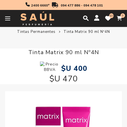
2400 6660*
094 477 886
-
094 478 101
0
0
Inicio
Profesionales
Coloración
Tintas Permanentes
Tinta Matrix 90 ml Nº4N
Tinta Matrix 90 ml Nº4N
$U 400
$U 470