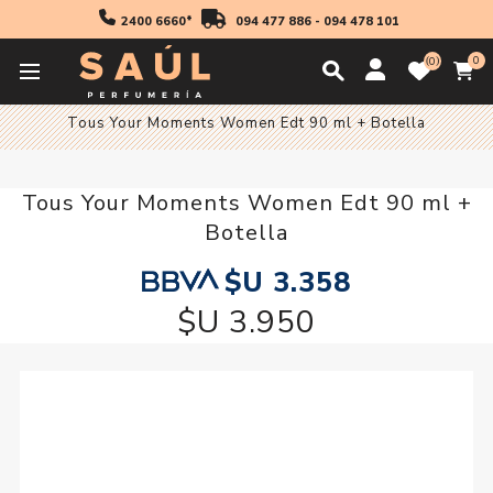
2400 6660*
094 477 886
-
094 478 101
0
0
Inicio
Fragancias
Mujer
Cofres y Packs Mujer
Tous Your Moments Women Edt 90 ml + Botella
Tous Your Moments Women Edt 90 ml +
Botella
$U 3.358
$U 3.950