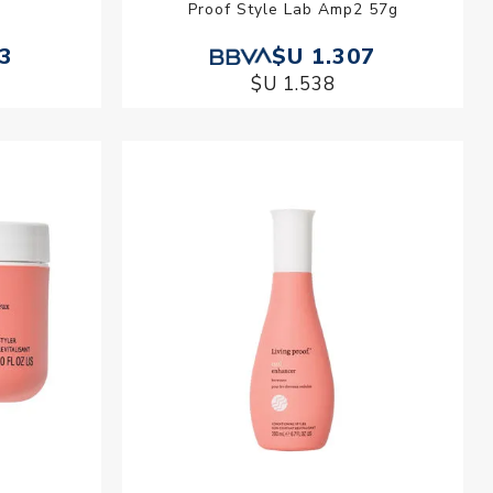
Proof Style Lab Amp2 57g
13
$U 1.307
$U 1.538