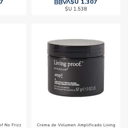
07
$U 1.307
$U 1.538
of No Frizz
Crema de Volumen Amplificado Living