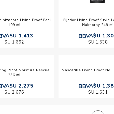
inizadora Living Proof Fool
Fijador Living Proof Style 
109 ml
Hairspray 249 ml
$U 1.413
$U 1.3
$U 1.662
$U 1.538
ving Proof Moisture Rescue
Mascarilla Living Proof No F
236 ml
$U 2.275
$U 1.3
$U 2.676
$U 1.631