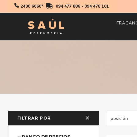
2400 6660*
094 477 886
-
094 478 101
FRAGAN
Hombr
Mujer
Niños
FILTRAR POR