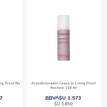
esorios para
metica
ing Proof No
Acondicionador Leave In Living Proof
Restore 118 ml
07
$U 1.573
$U 1.850