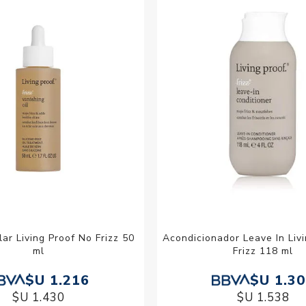
Acc
Cos
lar Living Proof No Frizz 50
Acondicionador Leave In Liv
ml
Frizz 118 ml
$U 1.216
$U 1.3
$U 1.430
$U 1.538