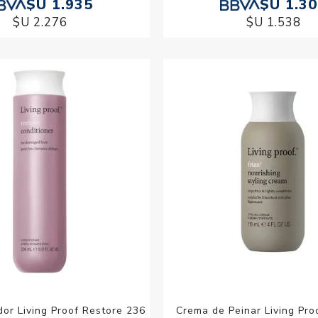
$U 1.935
$U 1.3
$U 2.276
$U 1.538
or Living Proof Restore 236
Crema de Peinar Living Pro