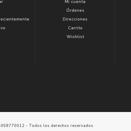
ar
Mi cuenta
g
Órdenes
 recientemente
Direcciones
evo
Carrito
Wishlist
15058770012 - Todos los derechos reservados.