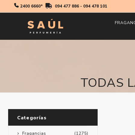
2400 6660*
094 477 886
-
094 478 101
FRAGAN
Hombr
Mujer
Niños
TODAS L
Categorías
Fragancias
(1275)