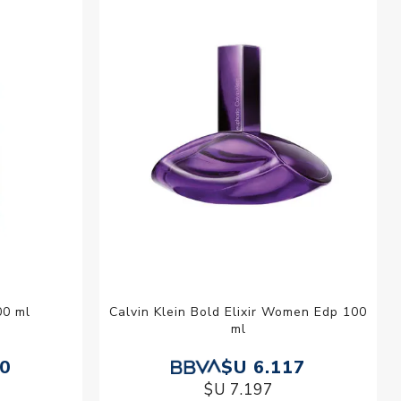
esorios para
metica
00 ml
Calvin Klein Bold Elixir Women Edp 100
ml
80
$U 6.117
$U 7.197