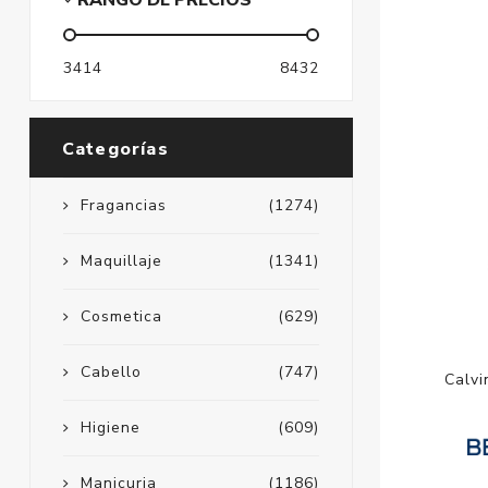
RANGO DE PRECIOS
3414
8432
Categorías
Fragancias
(1274)
Maquillaje
(1341)
Cosmetica
(629)
Cabello
(747)
Calvi
Higiene
(609)
Manicuria
(1186)