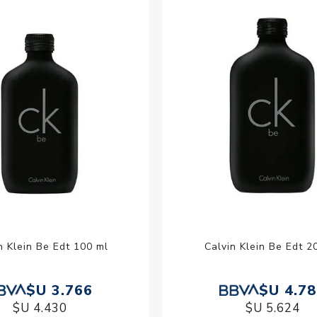
Acc
Cos
n Klein Be Edt 100 ml
Calvin Klein Be Edt 2
$U 3.766
$U 4.7
$U 4.430
$U 5.624