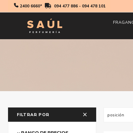
2400 6660*
094 477 886
-
094 478 101
FRAGAN
Hombr
Mujer
Niños
FILTRAR POR