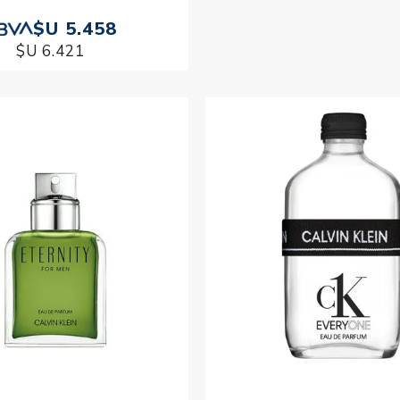
$U 5.458
$U 3.8
$U 6.421
$U 4.549